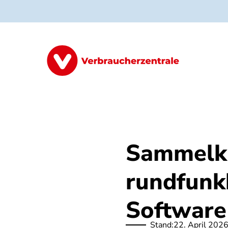
Direkt
zum
Inhalt
Alle Klagen
So funktioniert's
Erf
Sammelkl
rundfunk
Software
Stand:
22. April 202