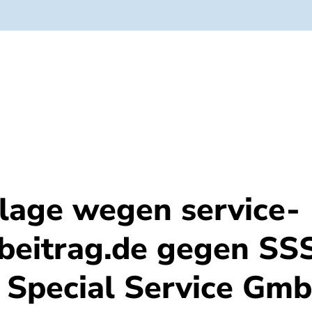
olge
Über uns
age wegen service-
beitrag.de gegen SS
 Special Service Gm
6