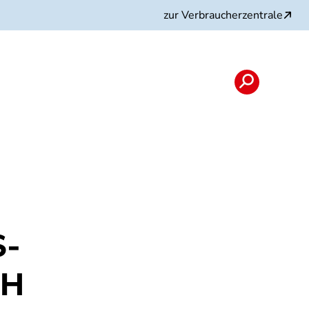
zur Verbraucherzentrale
S-
bH