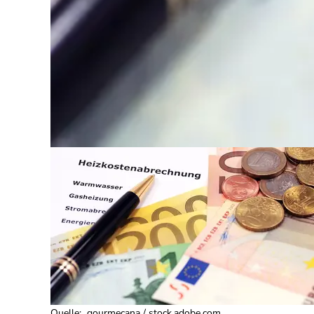
Quelle
:
gourmecana / stock.adobe.com