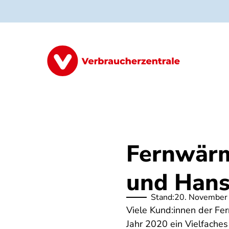
Direkt
zum
Inhalt
Alle Klagen
So funktioniert's
Erf
Fernwärm
und Han
Stand:
20. November
Viele Kund:innen der F
Jahr 2020 ein Vielfache