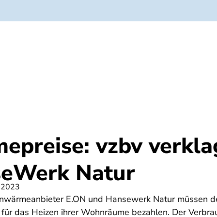
olge
Über uns
epreise: vzbv verkla
seWerk Natur
 2023
ernwärmeanbieter E.ON und Hansewerk Natur müssen der
s für das Heizen ihrer Wohnräume bezahlen. Der Verbra